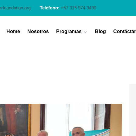
prfoundation.org
Teléfono:
+57 315 974 3490
Home
Nosotros
Programas
Blog
Contácta