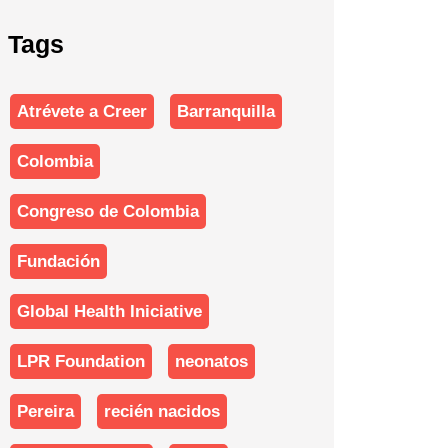
Tags
Atrévete a Creer
Barranquilla
Colombia
Congreso de Colombia
Fundación
Global Health Iniciative
LPR Foundation
neonatos
Pereira
recién nacidos