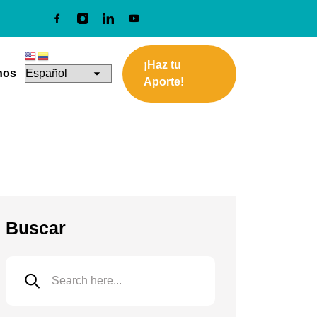
¡Haz tu
nos
Aporte!
Buscar