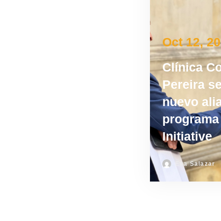
Oct 12, 2
Clínica C
Pereira s
nuevo ali
programa 
Initiative
Eva Salazar