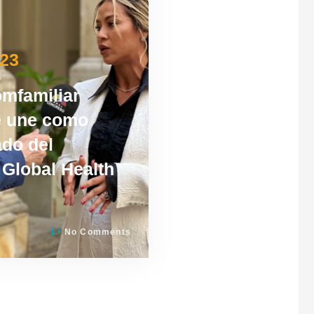
023
omfamiliar
e une como
ado del
Global Health
No Comments