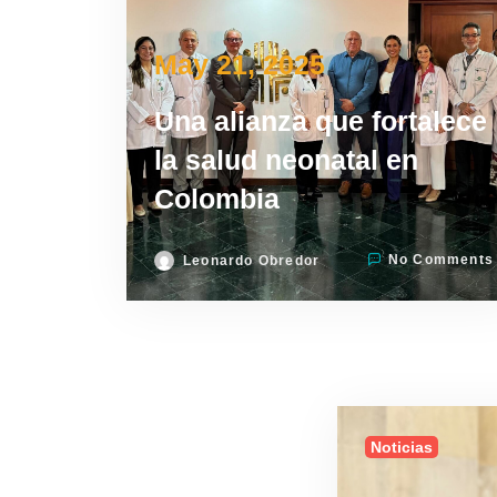
May 21, 2025
Una alianza que fortalece
la salud neonatal en
Colombia
No Comments
Leonardo Obredor
Noticias