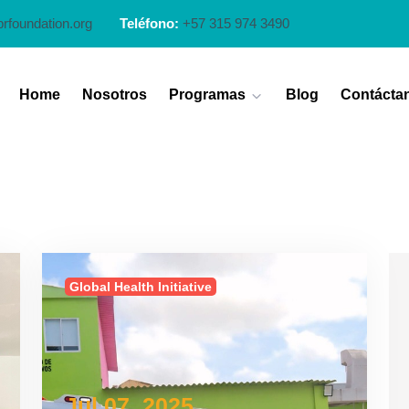
prfoundation.org
Teléfono:
+57 315 974 3490
Home
Nosotros
Programas
Blog
Contácta
Global Health Initiative
Jul 07, 2025