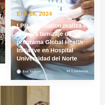
Ene 16, 2024
LPR Foundation realiza el
primera tamizaje de su
programa Global Health
Initiative en Hospital
Universidad del Norte
50 Comments
Eva Salazar