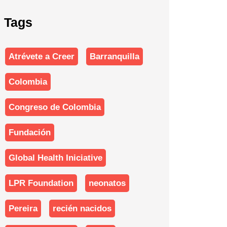
Tags
Atrévete a Creer
Barranquilla
Colombia
Congreso de Colombia
Fundación
Global Health Iniciative
LPR Foundation
neonatos
Pereira
recién nacidos