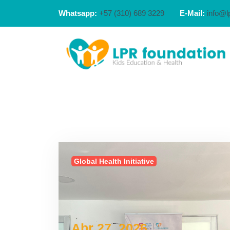
Whatsapp:
+57 (310) 689 3229
E-Mail:
info@l
Global Health Initiative
Abr 27, 2026