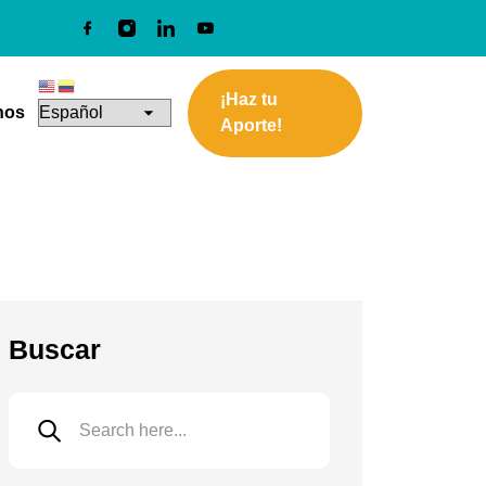
¡Haz tu
nos
Aporte!
Buscar