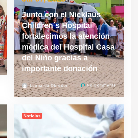
Junto con el Nicklaus
Children´s Hospital
fortalecimos la atención
médica del Hospital Casa
del Niño gracias a
importante donación
No Comments
Leonardo Obredor
Noticias