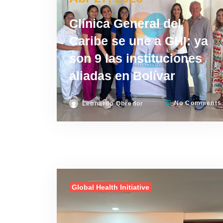
Clínica General del
Caribe se une a GHI: ya
son 9 las instituciones
aliadas en Bolívar
No Comments
Leonardo Obredor
Global Health Initiative