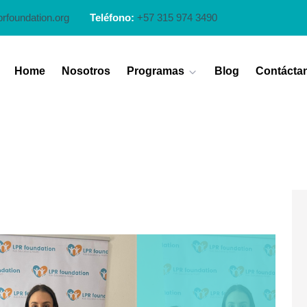
prfoundation.org
Teléfono:
+57 315 974 3490
Home
Nosotros
Programas
Blog
Contácta