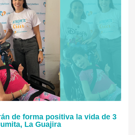
n de forma positiva la vida de 3
umita, La Guajira