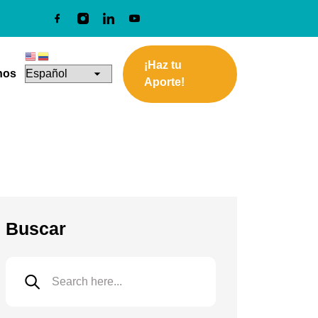
¡Haz tu
nos
Aporte!
Buscar