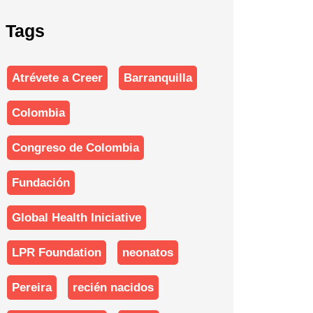
Tags
Atrévete a Creer
Barranquilla
Colombia
Congreso de Colombia
Fundación
Global Health Iniciative
LPR Foundation
neonatos
Pereira
recién nacidos