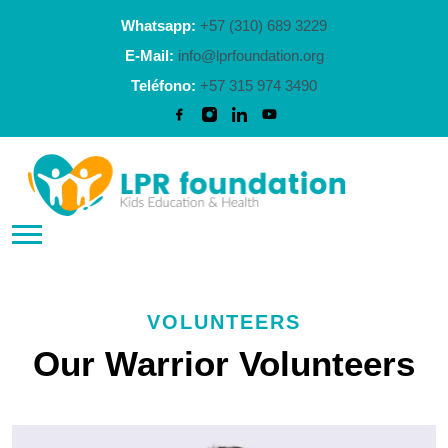
Whatsapp:
+57 (310) 689 3229
E-Mail:
info@lprfoundation.org
Teléfono:
+57 315 974 3490
VOLUNTEERS
Our Warrior Volunteers