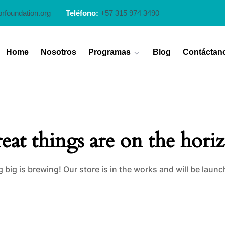
prfoundation.org
Teléfono:
+57 315 974 3490
Home
Nosotros
Programas
Blog
Contáctan
eat things are on the hori
big is brewing! Our store is in the works and will be laun