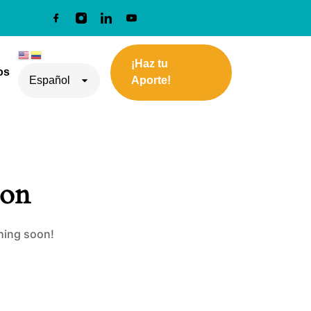
¡Haz tu
os
Aporte!
zon
ching soon!