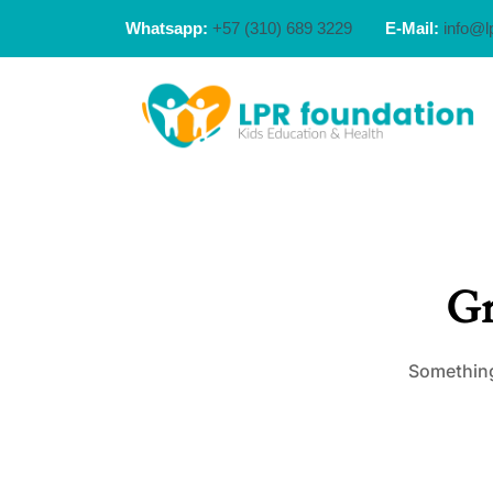
Whatsapp:
+57 (310) 689 3229
E-Mail:
info@l
Gr
Something 