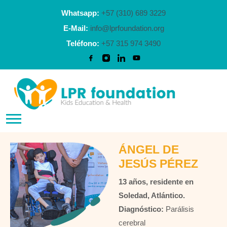
Whatsapp:
+57 (310) 689 3229
E-Mail:
info@lprfoundation.org
Teléfono:
+57 315 974 3490
ÁNGEL DE
JESÚS PÉREZ
13 años, residente en
Soledad, Atlántico.
Diagnóstico:
Parálisis
cerebral